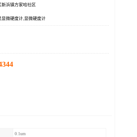
区新浜镇方家哈社区
显显微硬度计,显微硬度计
4344
0.1um