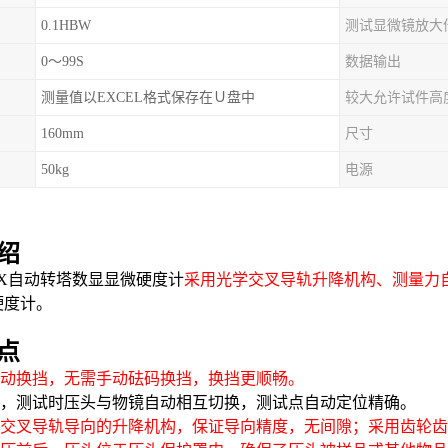
0.1HBW
测试显微镜放大
0～99S
数据输出
测量值以EXCEL格式保存在Ｕ盘中
较大允许试件高
160mm
尺寸
50kg
电源
绍
MDX自动转塔数显显微硬度计
采用光学交叉导轨升降机构、测量力
硬度计。
点
自动换挡，无需手动砝码换挡，换挡更顺畅。
转塔，测试时压头与物镜自动相互切换，测试点自动定位精确。
光学交叉导轨导向的升降机构，保证导向精度，无间隙；采用齿轮