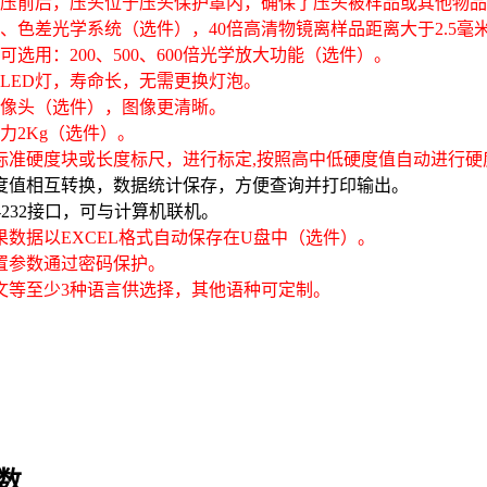
在打压前后，压头位于压头保护罩内，确保了压头被样品或其他物
消、色差光学系统（选件），40倍高清物镜离样品距离大于2.5
统可选用：200、500、600倍光学放大功能（选件）。
用LED灯，寿命长，无需更换灯泡。
摄像头（选件），图像更清晰。
验力2Kg（选件）。
照标准硬度块或长度标尺，进行标定,按照高中低硬度值自动进行
硬度值相互转换，数据统计保存，方便查询并打印输出。
S-232接口，可与计算机联机。
结果数据以EXCEL格式自动保存在U盘中（选件）。
设置参数通过密码保护。
英文等至少3种语言供选择，其他语种可定制。
数