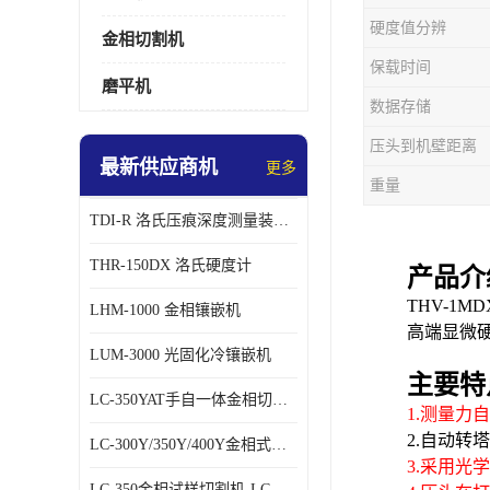
硬度值分辨
金相切割机
保载时间
磨平机
数据存储
压头到机壁距离
最新供应商机
更多
重量
TDI-R 洛氏压痕深度测量装置鉴定仪
THR-150DX 洛氏硬度计
产品介
THV-1
LHM-1000 金相镶嵌机
高端显微
LUM-3000 光固化冷镶嵌机
主要特
LC-350YAT手自一体金相切割机
1.测量力
2.自动
LC-300Y/350Y/400Y金相式样切割机
3.采用
LC-350金相试样切割机-LC-350Z