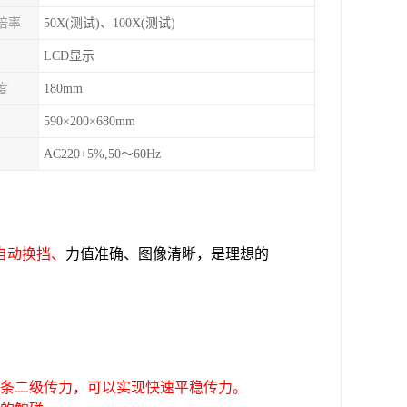
倍率
50X(测试)、100X(测试)
LCD显示
度
180mm
590×200×680mm
AC220+5%,50～60Hz
自动换挡、
力值准确、图像清晰，是理想
的
齿条二级传力，可以实现快速平稳传力。