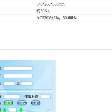
540*260*650mm
约50Kg
AC220V
+
5%，50-60Hz