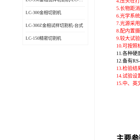
4.压头
5.长物距
LC-300金相切割机
6.光学系
7.光源采
LC-300Z金相试样切割机-台式
8.配内置
9.较大试
LC-150精密切割机
10.可按
11.各种
12.备有R
13.检验
14.试验
15.中、
主要参