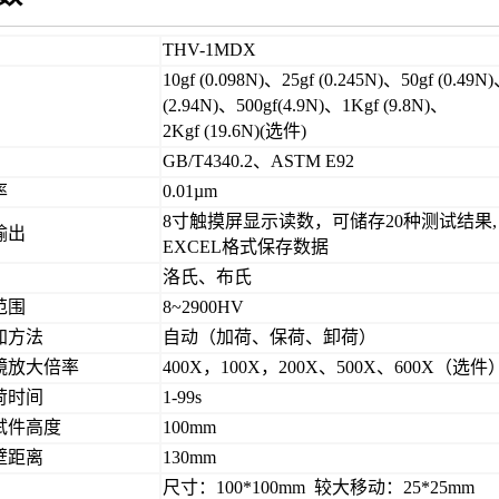
THV-1MDX
10gf (0.098N)、25gf (0.245N)、50gf (0.49N
(2.94N)、500gf(4.9N)、1Kgf (9.8N)、
2Kgf (19.6N)(选件)
GB/T4340.2、ASTM E92
率
0.01µm
8寸触摸屏显示读数，可储存20种测试结果, 
输出
EXCEL格式保存数据
洛氏、布氏
范围
8~2900HV
加方法
自动（加荷、保荷、卸荷）
镜放大倍率
400X，100X，200X、500X、600X（
荷时间
1-99s
试件高度
100mm
壁距离
130mm
尺寸：100*100mm 较大移动：25*25mm