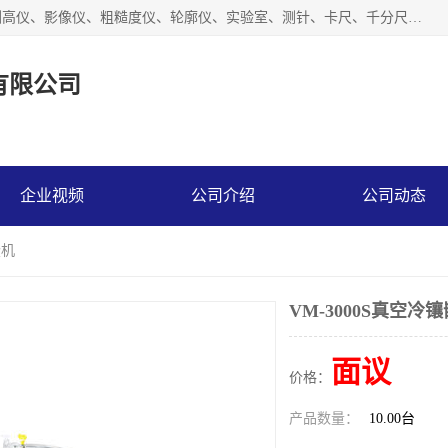
上海槿程胜宇智能科技有限公司主营产品：三坐标测量机、测高仪、影像仪、粗糙度仪、轮廓仪、实验室、测针、卡尺、千分尺、硬度计、三坐标夹具、量规、螺纹规、大理石平台、杠杆表。
有限公司
企业视频
公司介绍
公司动态
嵌机
VM-3000S真空冷
面议
价格：
产品数量：
10.00台