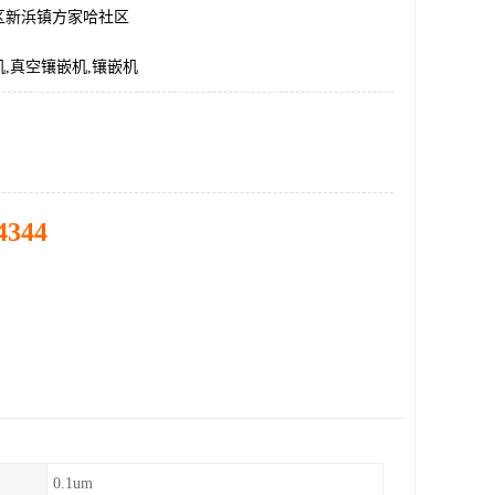
区新浜镇方家哈社区
,真空镶嵌机,镶嵌机
4344
0.1um