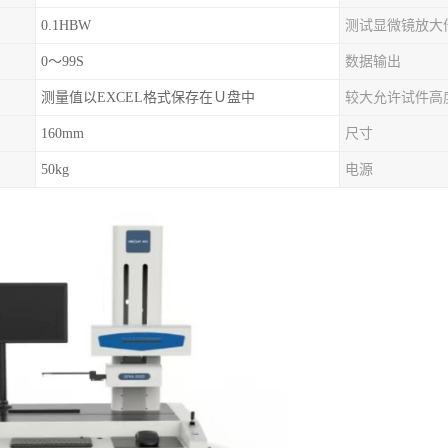
0.1HBW
测试显微镜放大
0～99S
数据输出
测量值以EXCEL格式保存在Ｕ盘中
较大允许试件高
160mm
尺寸
50kg
电源