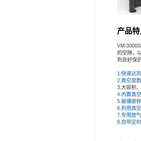
产品特
VM-30
的空隙，
到良好保
1.快速达到
2.真空度
3.大容积
4.内置真
5.被镶嵌
6.利用
7.专用
8.自带定