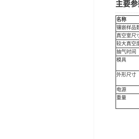
主要参
名称
镶嵌样品
真空室尺
较大真空
抽气时间
模具
外形尺寸
电源
重量