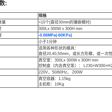
数:
规格
数量
>10个(直径30mm的镶嵌模时)
寸
300Lx 300W x 300H mm
度
-
0.06MPa(-60KPa)
小于1分钟
适用各种形状的模具：
直径20,40,50mm，或长方形模，或一次
真空室：300Lx 300W x 300H mm
控制盒（内含真空泵）： L230×W300×H2
220V，50/60Hz， 200W
真空容器：1.15kg
主机柜：10Kg